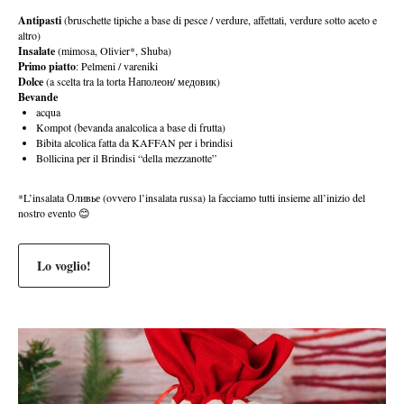
Antipasti
(bruschette tipiche a base di pesce / verdure, affettati, verdure sotto aceto e
altro)
Insalate
(mimosa, Olivier*, Shuba)
Primo piatto
: Pelmeni / vareniki
Dolce
(a scelta tra la torta Наполеон/ медовик)
Bevande
acqua
Kompot (bevanda analcolica a base di frutta)
Bibita alcolica fatta da KAFFAN per i brindisi
Bollicina per il Brindisi “della mezzanotte”
*L’insalata Оливье (ovvero l’insalata russa) la facciamo tutti insieme all’inizio del
nostro evento 😊
Lo voglio!