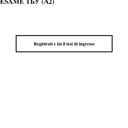
ESAME ТБУ (А2)
Registrati e fai il test di ingresso