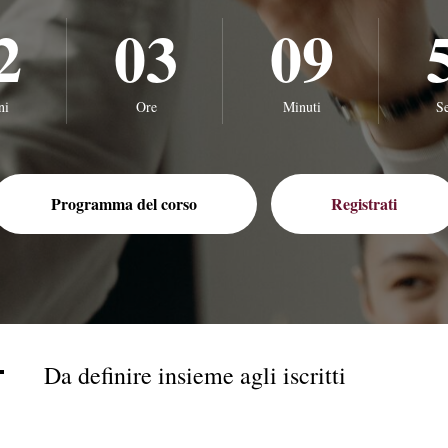
2
03
09
ni
Ore
Minuti
S
Programma del corso
Registrati
Da definire insieme agli iscritti