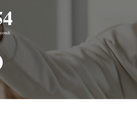
53
econdi