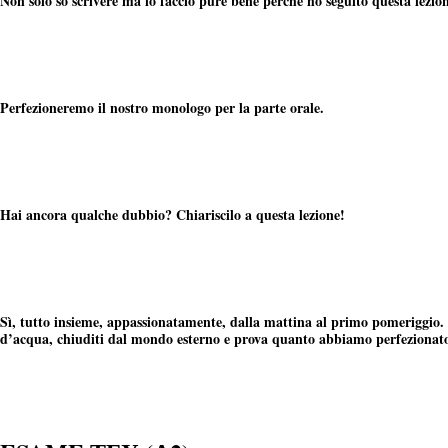
Non solo so scrivere ma lo faccio pure bene perché ho seguito questa lezio
Perfezioneremo il nostro monologo per la parte orale.
Hai ancora qualche dubbio? Chiariscilo a questa lezione!
Sì, tutto insieme, appassionatamente, dalla mattina al primo pomeriggio. 
d’acqua, chiuditi dal mondo esterno e prova quanto abbiamo perfezionato l