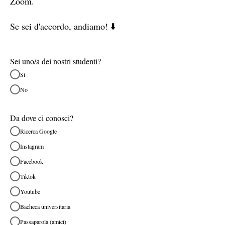
Zoom.
Se sei d'accordo, andiamo! ⬇️
Sei uno/a dei nostri studenti?
Sì
No
Da dove ci conosci?
Ricerca Google
Instagram
Facebook
Tiktok
Youtube
Bacheca universitaria
Passaparola (amici)